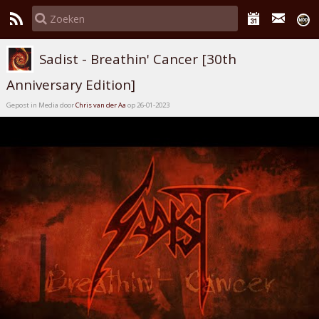
Sadist - Breathin' Cancer [30th
Anniversary Edition]
Gepost in Media door
Chris van der Aa
op 26-01-2023