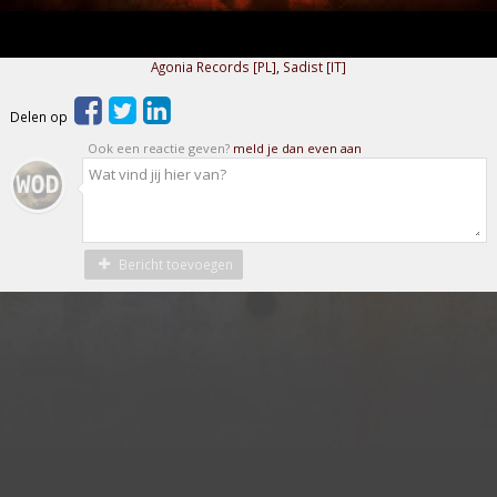
Agonia Records [PL]
,
Sadist [IT]
Delen op
Ook een reactie geven?
meld je dan even aan
Bericht toevoegen