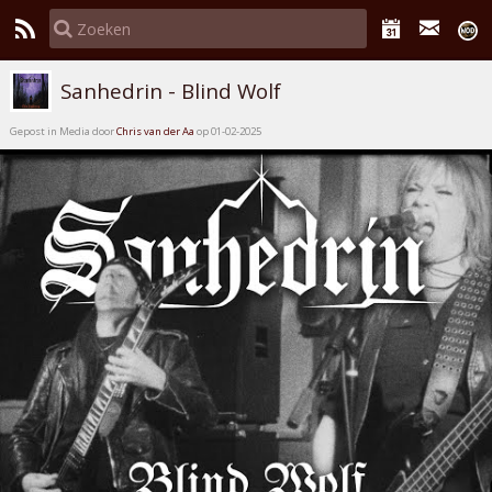
Sanhedrin - Blind Wolf
Gepost in Media door
Chris van der Aa
op 01-02-2025