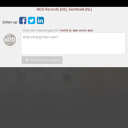
MDD Records [DE]
,
Slechtvalk [NL]
Delen op
Ook een reactie geven?
meld je dan even aan
Bericht toevoegen