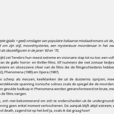
e gele (giallo = geel) omslagen van populaire Italiaanse misdaadromans uit de 
nd om zijn stijl, moordmysteries, een mysterieuze moordenaar in het zw
ls sleutelfiguren in de jaren '60 en '70.
jk!) zet Tenebro hun meest extreme en visionaire stap tot nu toe: een vol
de giallo horror- en thriller-films. Elf nummers die niet zomaar liedjes
istere en obsessieve sfeer van de films die de filmgeschiedenis hebb
982), Phenomena (1985) en Opera (1987).
 zo scherp als messen, keelklanken die uit de duisternis oprijzen, m
erstikkende spanning. Iconische scènes zoals de spiegel die de moorden
arven gevulde badkuip in Phenomena worden getransformeerd tot brute, 
 de films vangen.
lvast, zich niet bekommerend om zich te onderscheiden uit de undergroun
rong geen enkel moment verloochenen. De aanpak blijft altijd extreem,
 death, zagend tot op het bot! Ja, zoals ik dat graag hoor!