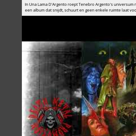
In Una Lama D'Argento roept Tenebro Argento's universum ni
een album dat snijdt, schuurt en geen enkele ruimte laat v