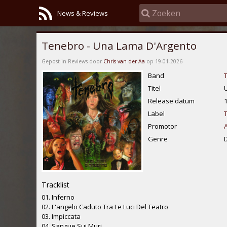
News & Reviews
Tenebro - Una Lama D'Argento
Gepost in Reviews door
Chris van der Aa
op 19-01-2026
Band
Titel
Release datum
Label
T
Promotor
Genre
Tracklist
01. Inferno
02. L'angelo Caduto Tra Le Luci Del Teatro
03. Impiccata
04. Sangue Sui Muri