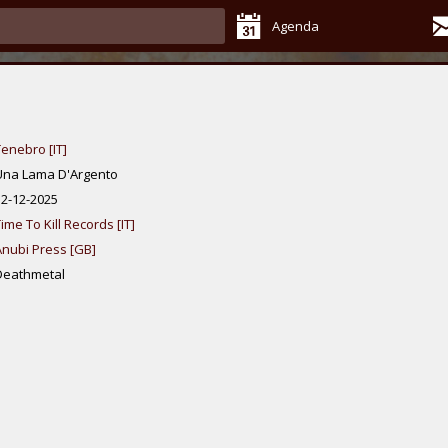
Agenda
Tenebro [IT]
Una Lama D'Argento
12-12-2025
ime To Kill Records [IT]
Anubi Press [GB]
Deathmetal