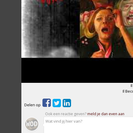
I
Il Be
Delen op
Ook een reactie geven?
meld je dan even aan