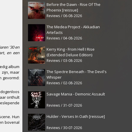
Before the Dawn - Rise Of The
Phoenix [reissue]
Reviews / 06-08-2026
The Medea Project - Akkadian
Artefacts
Reviews / 04-08-2026
jaren '30 en
Kerry King - From Hell I Rise
art, en een
(Extended Deluxe Edition)
Reviews / 03-08-2026
ledig album
The Spectre Beneath - The Devil's
 zijn, maar
Whisper
en gevormd:
Reviews / 02-08-2026
eedogenloos
Savage Mania - Demonic Assault
aar onthult
meeslepende
Reviews / 31-07-2026
Hulder - Verses In Oath [reissue]
dscene. Hun
 en bovenal
Reviews / 30-07-2026