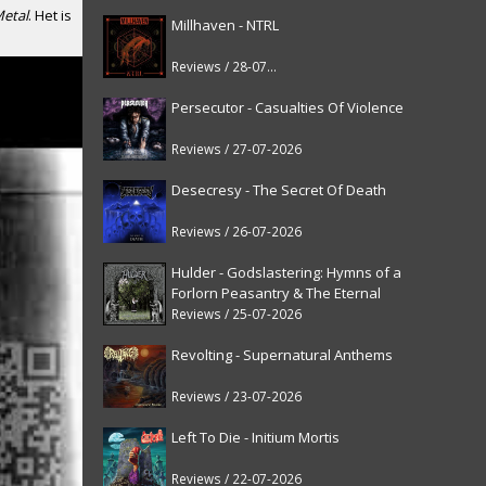
Metal
. Het is
Millhaven - NTRL
Reviews / 28-07-2026
Persecutor - Casualties Of Violence
Reviews / 27-07-2026
Desecresy - The Secret Of Death
Reviews / 26-07-2026
Hulder - Godslastering: Hymns of a
Forlorn Peasantry & The Eternal
Fanfare [reissue]
Reviews / 25-07-2026
Revolting - Supernatural Anthems
Reviews / 23-07-2026
Left To Die - Initium Mortis
Reviews / 22-07-2026