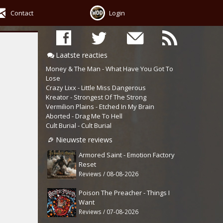
Contact
Login
Laatste reacties
Money & The Man - What Have You Got To
Lose
Crazy Lixx - Little Miss Dangerous
Kreator - Strongest Of The Strong
Vermilion Plains - Etched In My Brain
Aborted - Drag Me To Hell
Cult Burial - Cult Burial
Nieuwste reviews
Armored Saint - Emotion Factory
Reset
Reviews / 08-08-2026
Poison The Preacher - Things I
Want
Reviews / 07-08-2026