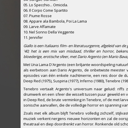
05. Lo Specchio... Omicida.
06. Il Corpo Come Spartito
07. Piume Rosse
08. Appare ala Bambola, Poi La Lama
09. Larve Affamate
10. Nel Sonno Della Veggente
11. Jennifer
Giallo is een Italiaans film- en literatuurgenre, afgeleid van d
'40; het is een mix van misdaad, thriller en horror, beke
bloederige, erotische sfeer, met Dario Argento (en Mario Bava) a
Met Una Lama D'Argento (een briljante woordspeling natuurli
als eerbetoon aan Dario Argento, de onbetwiste meester van 
episodes van één enkele nachtmerrie, een reis door de du
Deep Red (1975), Suspiria (1977), Inferno (1980), Tenebre (1
Tenebro vertaalt Argento's universum naar geluid: riffs
drumwerk en een sfeer die wisselt tussen puur geweld en v
in Deep Red, de brute verminking in Tenebre, of de met l
sonische aanvallen, die de volledige horror en spanning van
Zoals met elk album blijft Tenebro volledig zichzelf, stij
muziek verkent nergens nieuwe horizonten en zal de oorsp
theatraal en diep doordrenkt van horror. Ronkende old school