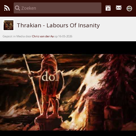
Thrakian - Labours Of Insanity
Gepost in Media door
Chris van der Aa
op 16-05-2026