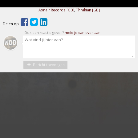
Aonair Records [GB]
,
Thrakian [GB]
Delen op
Ook een reactie geven?
meld je dan even aan
Bericht toevoegen