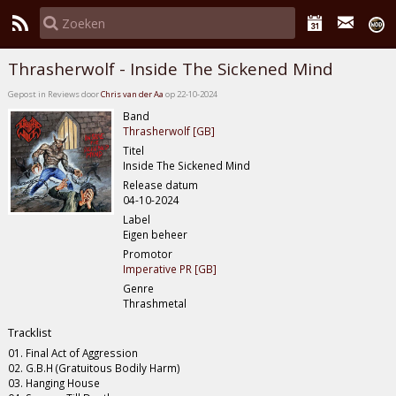
Thrasherwolf - Inside The Sickened Mind
Gepost in Reviews door
Chris van der Aa
op 22-10-2024
Band
Thrasherwolf [GB]
Titel
Inside The Sickened Mind
Release datum
04-10-2024
Label
Eigen beheer
Promotor
Imperative PR [GB]
Genre
Thrashmetal
Tracklist
01. Final Act of Aggression
02. G.B.H (Gratuitous Bodily Harm)
03. Hanging House