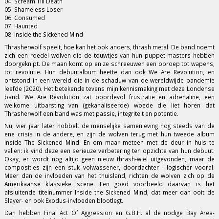
04. Scream Till Death
05. Shameless Loser
06. Consumed
07. Haunted
08. Inside the Sickened Mind
Thrasherwolf speelt, hoe kan het ook anders, thrash metal. De band noemt
zich een roedel wolven die de touwtjes van hun puppet-masters hebben
doorgeknipt. De maan komt op en ze schreeuwen een oproep tot wapens,
tot revolutie. Hun debuutalbum heette dan ook We Are Revolution, en
ontstond in een wereld die in de schaduw van de wereldwijde pandemie
leefde (2020). Het betekende tevens mijn kennismaking met deze Londense
band. We Are Revolution zat boordevol frustratie en adrenaline, een
welkome uitbarsting van (gekanaliseerde) woede die liet horen dat
Thrasherwolf een band was met passie, integriteit en potentie.
Nu, vier jaar later hobbelt de menselijke samenleving nog steeds van de
ene crisis in de andere, en zijn de wolven terug met hun tweede album
Inside The Sickened Mind. En om maar meteen met de deur in huis te
vallen: ik vind deze een serieuze verbetering ten opzichte van hun debuut.
Okay, er wordt nog altijd geen nieuw thrash-wiel uitgevonden, maar de
composities zijn een stuk volwassener, doordachter - logischer vooral.
Meer dan de invloeden van het thuisland, richten de wolven zich op de
Amerikaanse klassieke scene. Een goed voorbeeld daarvan is het
afsluitende titelnummer Inside the Sickened Mind, dat meer dan ooit de
Slayer- en ook Exodus-invloeden blootlegt.
Dan hebben Final Act Of Aggression en G.B.H. al de nodige Bay Area-