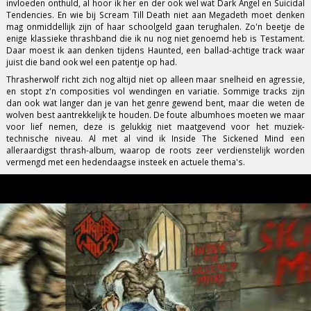
invloeden onthuld, al hoor ik her en der ook wel wat Dark Angel en Suicidal
Tendencies. En wie bij Scream Till Death niet aan Megadeth moet denken
mag onmiddellijk zijn of haar schoolgeld gaan terughalen. Zo'n beetje de
enige klassieke thrashband die ik nu nog niet genoemd heb is Testament.
Daar moest ik aan denken tijdens Haunted, een ballad-achtige track waar
juist die band ook wel een patentje op had.
Thrasherwolf richt zich nog altijd niet op alleen maar snelheid en agressie,
en stopt z'n composities vol wendingen en variatie. Sommige tracks zijn
dan ook wat langer dan je van het genre gewend bent, maar die weten de
wolven best aantrekkelijk te houden. De foute albumhoes moeten we maar
voor lief nemen, deze is gelukkig niet maatgevend voor het muziek-
technische niveau. Al met al vind ik Inside The Sickened Mind een
alleraardigst thrash-album, waarop de roots zeer verdienstelijk worden
vermengd met een hedendaagse insteek en actuele thema's.