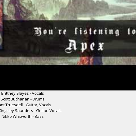
Brittney Slayes - Vocals
Scott Buchanan - Drums
nt Truesdell - Guitar, Vocals
ingsley Saunders - Guitar, Vocals
Nikko Whitworth - Bass