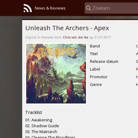
News & Reviews
Unleash The Archers - Apex
Gepost in Reviews door
Chris van der Aa
op 31-07-2017
Band
Titel
Release datum
Label
Promotor
Genre
Tracklist
01. Awakening
02. Shadow Guide
03. The Matriarch
04. Cleanse The Bloodlines