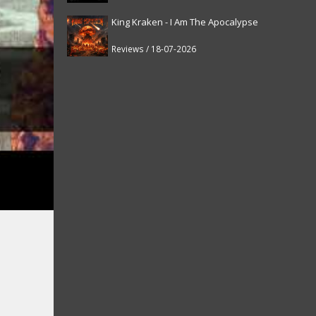
King Kraken - I Am The Apocalypse
Reviews / 18-07-2026