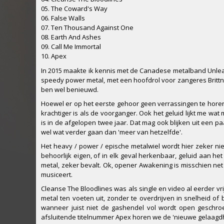
05. The Coward's Way
06. False Walls
07. Ten Thousand Against One
08. Earth And Ashes
09. Call Me Immortal
10. Apex
In 2015 maakte ik kennis met de Canadese metalband Unle
speedy power metal, met een hoofdrol voor zangeres Brittne
ben wel benieuwd.
Hoewel er op het eerste gehoor geen verrassingen te horen 
krachtiger is als de voorganger. Ook het geluid lijkt me wat
is in de afgelopen twee jaar. Dat mag ook blijken uit een p
wel wat verder gaan dan 'meer van hetzelfde'.
Het heavy / power / epische metalwiel wordt hier zeker 
behoorlijk eigen, of in elk geval herkenbaar, geluid aan het 
metal, zeker bevalt. Ok, opener Awakening is misschien ne
musiceert.
Cleanse The Bloodlines was als single en video al eerder vri
metal ten voeten uit, zonder te overdrijven in snelheid of 
wanneer juist niet de gashendel vol wordt open geschroe
afsluitende titelnummer Apex horen we de 'nieuwe gelaagdh