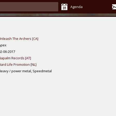
Agenda
Unleash The Archers [CA]
Apex
02-06-2017
Napalm Records [AT]
Hard Life Promotion [NL]
Heavy / power metal, Speedmetal