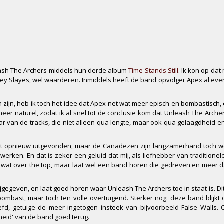
ash The Archers middels hun derde album
Time Stands Still
. Ik kon op da
y Slayes, wel waarderen. Inmiddels heeft de band opvolger Apex al even 
zijn, heb ik toch het idee dat Apex net wat meer episch en bombastisch,
 meer naturel, zodat ik al snel tot de conclusie kom dat Unleash The Arche
aar van de tracks, die niet alleen qua lengte, maar ook qua gelaagdheid 
niet opnieuw uitgevonden, maar de Canadezen zijn langzamerhand toch 
werken. En dat is zeker een geluid dat mij, als liefhebber van traditionel
t wat over the top, maar laat wel een band horen die gedreven en meer d
jgegeven, en laat goed horen waar Unleash The Archers toe in staat is. Dit
bombast, maar toch ten volle overtuigend. Sterker nog: deze band blijkt 
fd, getuige de meer ingetogen insteek van bijvoorbeeld False Walls. 
eid' van de band goed terug.