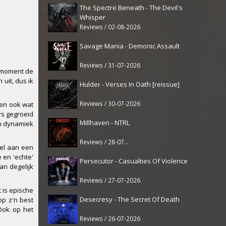
The Spectre Beneath - The Devil's
Whisper
Reviews / 02-08-2026
Savage Mania - Demonic Assault
Reviews / 31-07-2026
t moment de
uit, dus ik
Hulder - Verses In Oath [reissue]
Reviews / 30-07-2026
 en ook wat
rs gegroeid
Millhaven - NTRL
en dynamiek
Reviews / 28-07-2026
wel aan een
e en 'echte'
Persecutor - Casualties Of Violence
an degelijk
Reviews / 27-07-2026
 is epische
Desecresy - The Secret Of Death
op z'n best
Ook op het
Reviews / 26-07-2026