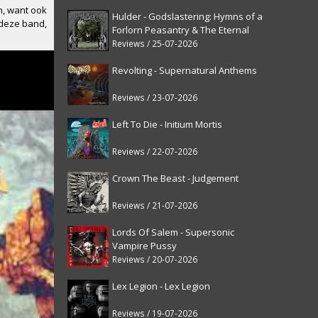
n, want ook
Hulder - Godslastering: Hymns of a
 deze band,
Forlorn Peasantry & The Eternal
Fanfare [reissue]
Reviews / 25-07-2026
Revolting - Supernatural Anthems
Reviews / 23-07-2026
Left To Die - Initium Mortis
Reviews / 22-07-2026
Crown The Beast - Judgement
Reviews / 21-07-2026
Lords Of Salem - Supersonic
Vampire Pussy
Reviews / 20-07-2026
Lex Legion - Lex Legion
Reviews / 19-07-2026