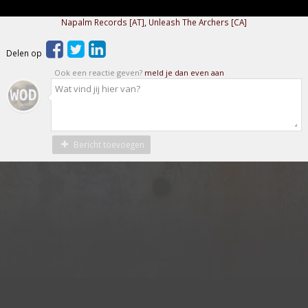
Napalm Records [AT]
,
Unleash The Archers [CA]
Delen op
Ook een reactie geven?
meld je dan even aan
Bericht toevoegen