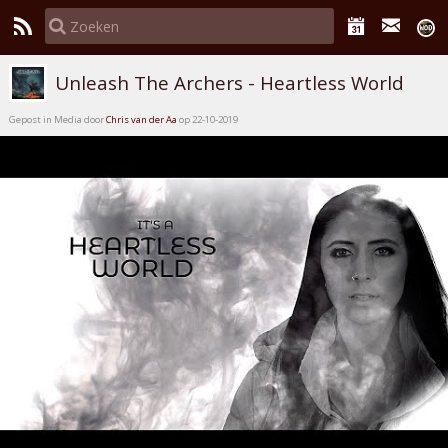
Unleash The Archers - Heartless World
Gepost in Media door
Chris van der Aa
op 22-10-2019