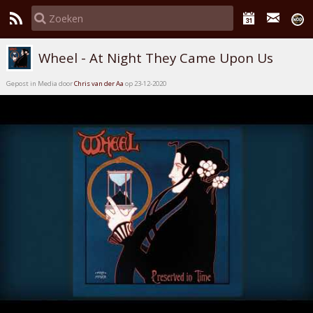
Wheel - At Night They Came Upon Us
Gepost in Media door
Chris van der Aa
op 23-12-2020