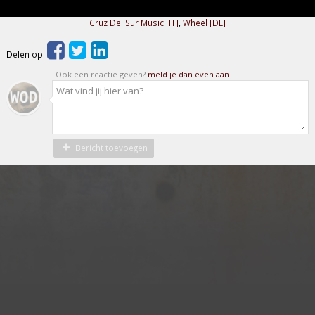
Cruz Del Sur Music [IT]
,
Wheel [DE]
Delen op
Ook een reactie geven?
meld je dan even aan
Bericht toevoegen