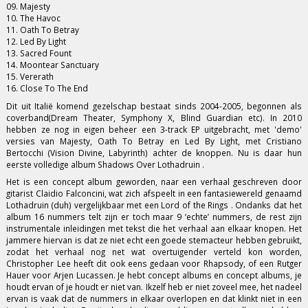
09. Majesty
10. The Havoc
11. Oath To Betray
12. Led By Light
13. Sacred Fount
14. Moontear Sanctuary
15. Vererath
16. Close To The End
Dit uit Italië komend gezelschap bestaat sinds 2004-2005, begonnen als
coverband(Dream Theater, Symphony X, Blind Guardian etc). In 2010
hebben ze nog in eigen beheer een 3-track EP uitgebracht, met 'demo'
versies van Majesty, Oath To Betray en Led By Light, met Cristiano
Bertocchi (Vision Divine, Labyrinth) achter de knoppen. Nu is daar hun
eerste volledige album Shadows Over Lothadruin .
Het is een concept album geworden, naar een verhaal geschreven door
gitarist Claidio Falconcini, wat zich afspeelt in een fantasiewereld genaamd
Lothadruin (duh) vergelijkbaar met een Lord of the Rings . Ondanks dat het
album 16 nummers telt zijn er toch maar 9 ‘echte’ nummers, de rest zijn
instrumentale inleidingen met tekst die het verhaal aan elkaar knopen. Het
jammere hiervan is dat ze niet echt een goede stemacteur hebben gebruikt,
zodat het verhaal nog net wat overtuigender verteld kon worden,
Christopher Lee heeft dit ook eens gedaan voor Rhapsody, of een Rutger
Hauer voor Arjen Lucassen. Je hebt concept albums en concept albums, je
houdt ervan of je houdt er niet van. Ikzelf heb er niet zoveel mee, het nadeel
ervan is vaak dat de nummers in elkaar overlopen en dat klinkt niet in een