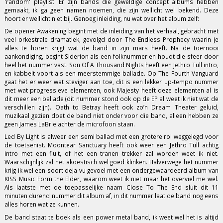
'random' playlist. Er zijn bands die geweldige concept albums hebben
gemaakt, ik ga geen namen noemen, die zijn wellicht wel bekend. Deze
hoort er wellicht niet bij. Genoeg inleiding, nu wat over het album zelf:
De opener Awakening begint met de inleiding van het verhaal, gebracht met
veel orkestrale dramatiek, gevolgd door The Endless Prophecy waarin je
alles te horen krijgt wat de band in zijn mars heeft. Na de toernooi
aankondiging, begint Siderion als een folknummer en houdt die sfeer door
heel het nummer vast. Son Of A Thousand Nights heeft een Jethro Tull intro,
en kabbelt voort als een meerstemmige ballade. Op The Fourth Vanguard
gaat het er weer wat steviger aan toe, dit is een lekker up-tempo nummer
met wat progressieve elementen, ook Majesty heeft deze elementen al is
dit meer een ballade (dit nummer stond ook op de EP al weet ik niet wat de
verschillen zijn). Oath to Betray heeft ook zo’n Dream Theater geluid,
muzikaal gezien doet de band niet onder voor die band, alleen hebben ze
geen James LaBrie achter de microfoon staan.
Led By Light is alweer een semi ballad met een grotere rol weggelegd voor
de toetsenist. Moontear Sanctuary heeft ook weer een Jethro Tull achtig
intro met een fluit, of het een tranen trekker zal worden weet ik niet.
Waarschijnlijk zal het akoestisch wel goed klinken. Halverwege het nummer
krijg ik wel een soort deja-vu gevoel met een ondergewaardeerd album van
KISS Music Form the Elder, waarom weet ik niet maar het overviel me wel.
Als laatste met de toepasselijke naam Close To The End sluit dit 11
minuten durend nummer dit album af, in dit nummer laat de band nog eens
alles horen wat ze kunnen.
De band staat te boek als een power metal band, ik weet wel het is altijd