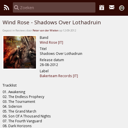
Wind Rose - Shadows Over Lothadruin
Gepost in Reviews door
Peter van der Wielen
op 12-09-2012
Band
Wind Rose [IT]
Titel
Shadows Over Lothadruin
Release datum
28-08-2012
Label
Bakerteam Records [IT]
Tracklist
01. Awakening
02. The Endless Prophecy
03. The Tournament
04. Siderion
05. The Grand March
06. Son Of A Thousand Nights
07. The Fourth Vanguard
08. Dark Horizons