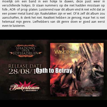
moeilijk om een band in een hokje te duwen, deze past weer in
verschillende hokjes. Er staan nummers op die niet hadden misstaan op
folk-, AOR- of prog- platen. Luisterend naar dit album vind ik niet echt dat ze
een power metal band zijn. Raakvlakken zijn er wel. Of ik zelf dit album zou
aanschaffen, ik denk het niet. Kwaliteit hebben ze genoeg, maar het is niet
helemaal mijn genre. Liefhebbers van dit genre doen er goed aan eerst
even te luisteren.