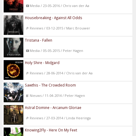
Media / 23-05-2016 / Chris van der Aa
Housebreaking - Against All Odds
Reviews / 03-12-2015 / Marc Brouwer
Tristana - Fallen
Media / 05-05-2015 / Peter Hagen
Holy Shire - Midgard
Reviews / 28-06-2014 / Chris van der Aa
Sawthis - The Crowded Room
Nieuws / 11-04-2014 / Peter Hagen
Astral Domine - Arcanum Gloriae
Reviews / 27-03-2014 / Linda Heeringa
Knowing2Fly - Here On My Feet