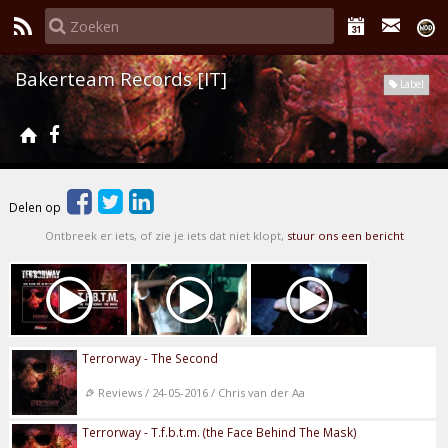
Bakerteam Records [IT]
Label
Delen op
Ontbreek er iets, of zie je iets dat niet klopt,
stuur ons een bericht
Terrorway - The Second
Reviews / 24-05-2016 / Chris van der Aa
Terrorway - T.f.b.t.m. (the Face Behind The Mask)