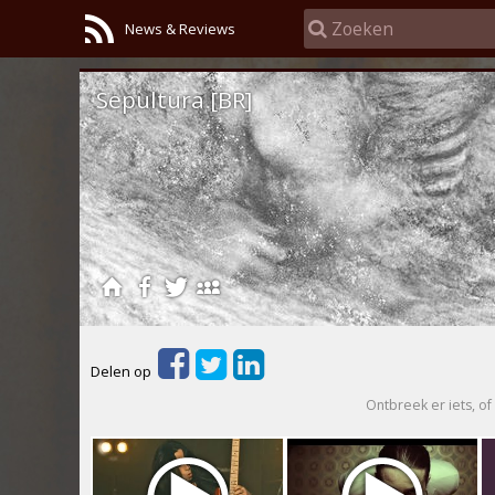
News & Reviews
Sepultura [BR]
Delen op
Ontbreek er iets, of 