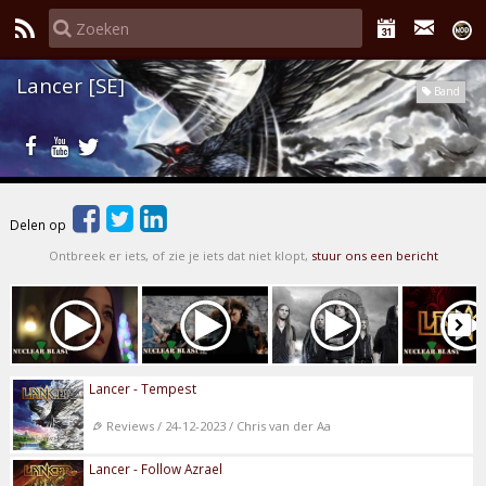
Lancer [SE]
Band
Delen op
Ontbreek er iets, of zie je iets dat niet klopt,
stuur ons een bericht
Lancer - Tempest
Reviews / 24-12-2023 / Chris van der Aa
Lancer - Follow Azrael