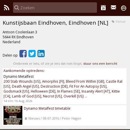
Kunstijsbaan Eindhoven, Eindhoven [NL]
Venue
Antoon Coolenlaan 3
5644 RX Eindhoven
Nederland
Delen op
Ontbreek er iets, of zie je iets dat niet klopt,
stuur ons een bericht
Aankomende optredens:
Dynamo Metalfest
200 Stab Wounds [US], Amorphis [FI], Bleed From Within [GB], Castle Rat
[US], Death Angel [US], Destruction [DE], Fit For An Autopsy [US],
Godsmack [US], Helloween [DE], In Flames [SE], Insanity Alert [AT], Kittie
[CA], Lamb of God [US], Necrot [US], Overkill [US] ...
14 t/m 16 Aug 2026
Dynamo Metalfest timetable
Nieuws / 08-07-2016 / Peter Hagen