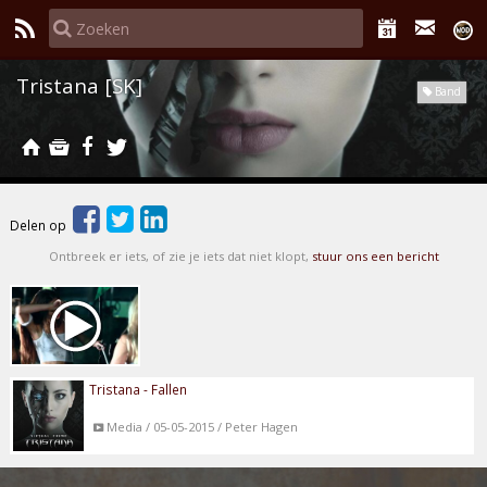
Tristana [SK]
Band
Delen op
Ontbreek er iets, of zie je iets dat niet klopt,
stuur ons een bericht
Tristana - Fallen
Media / 05-05-2015 / Peter Hagen