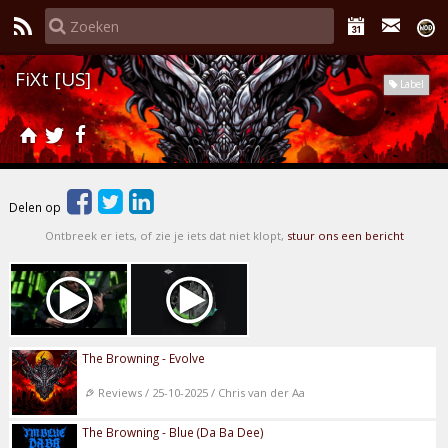
FiXt [US]
Label
Delen op
Ontbreek er iets, of zie je iets dat niet klopt,
stuur ons een bericht
The Browning - Evolve
Reviews / 25-10-2025 / Chris van der Aa
The Browning - Blue (Da Ba Dee)