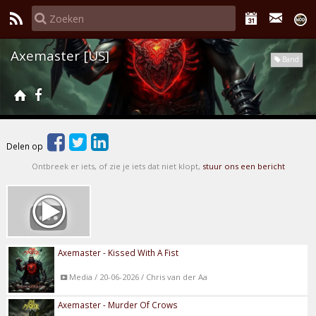
Axemaster [US]
Band
Delen op
Ontbreek er iets, of zie je iets dat niet klopt,
stuur ons een bericht
Axemaster - Kissed With A Fist
Media / 20-06-2026 / Chris van der Aa
Axemaster - Murder Of Crows