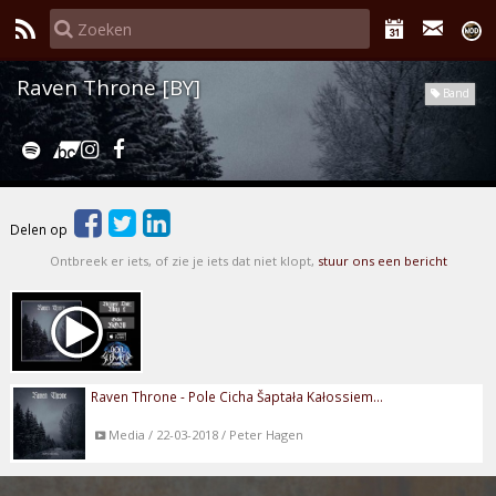
Raven Throne [BY]
Band
Delen op
Ontbreek er iets, of zie je iets dat niet klopt,
stuur ons een bericht
Raven Throne - Pole Cicha Šaptała Kałossiem...
Media / 22-03-2018 / Peter Hagen