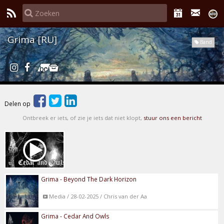
Grima [RU]
Band
Delen op
Ontbreek er iets, of zie je iets dat niet klopt,
stuur ons een bericht
Grima - Beyond The Dark Horizon
Media / 28-02-2025 / Chris van der Aa
Grima - Cedar And Owls