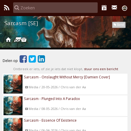
Sarcasm [SE]
Band
Delen op
Ontbreek er iets, of zie je iets dat niet klopt,
stuur ons een bericht
Sarcasm - Onslaught Without Mercy [Damien Cover]
Media / 20-05-2026 / Chris van der Aa
Sarcasm - Plunged Into A Paradox
Media / 08-05-2026 / Chris van der Aa
Sarcasm - Essence Of Existence
Media / 06-04-2026 / Chris van der Aa