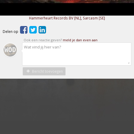
Hammerheart Records BV [NL]
,
Sarcasm [SE]
Delen op
Ook een reactie geven?
meld je dan even aan
Bericht toevoegen