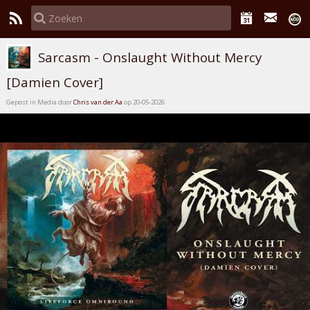
Sarcasm - Onslaught Without Mercy
[Damien Cover]
Gepost in Media door
Chris van der Aa
op 20-05-2026