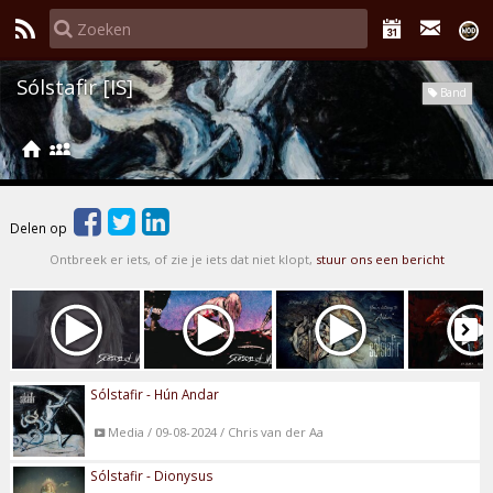
Sólstafir [IS]
Band
Delen op
Ontbreek er iets, of zie je iets dat niet klopt,
stuur ons een bericht
Sólstafir - Hún Andar
Media / 09-08-2024 / Chris van der Aa
Sólstafir - Dionysus