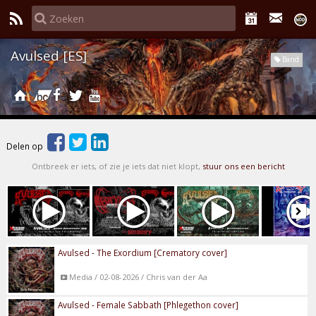
Avulsed [ES]
Band
Delen op
Ontbreek er iets, of zie je iets dat niet klopt,
stuur ons een bericht
Avulsed - The Exordium [Crematory cover]
Media / 02-08-2026 / Chris van der Aa
Avulsed - Female Sabbath [Phlegethon cover]