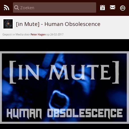
[in Mute] - Human Obsolescence
Gepost in Media door
Peter Hagen
op 24-02-2017