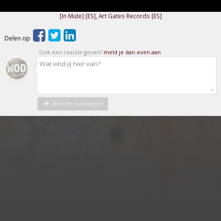
[In Mute] [ES]
,
Art Gates Records [ES]
Delen op
Ook een reactie geven?
meld je dan even aan
Bericht toevoegen