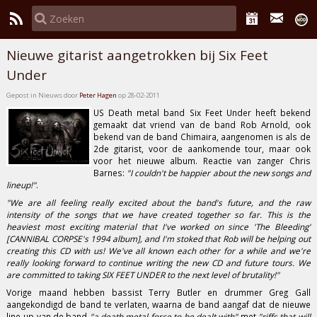
Nieuwe gitarist aangetrokken bij Six Feet
Under
Gepost in Nieuws door
Peter Hagen
op 28-02-2011
US Death metal band
Six Feet Under
heeft bekend
gemaakt dat vriend van de band
Rob Arnold
, ook
bekend van de band
Chimaira
, aangenomen is als de
2de gitarist, voor de aankomende tour, maar ook
voor het nieuwe album. Reactie van zanger
Chris
Barnes
:
"I couldn't be happier about the new songs and
lineup!"
.
"We are all feeling really excited about the band's future, and the raw
intensity of the songs that we have created together so far. This is the
heaviest most exciting material that I've worked on since 'The Bleeding'
[CANNIBAL CORPSE's 1994 album], and I'm stoked that Rob will be helping out
creating this CD with us! We've all known each other for a while and we're
really looking forward to continue writing the new CD and future tours. We
are committed to taking SIX FEET UNDER to the next level of brutality!"
Vorige maand hebben bassist
Terry Butler
en drummer
Greg Gall
aangekondigd de band te verlaten, waarna de band aangaf dat de nieuwe
line-up van de band
"a death metal force to be dealt with"
met
"riffs that will