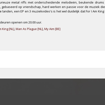
furieuze metal riffs met onderscheidende melodieën, beukende drums
, gebaseerd op vriendschap, hard werken en passie voor de muziek die
 landen, een EP en 3 muziekvideo's is het wel duidelijk dat For I Am King 
e deuren openen om 20.00 uur.
m King [NL]
,
Man As Plague [NL]
,
My Aim [BE]