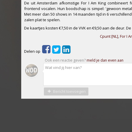
De uit Amsterdam afkomstige For I Am King combineert 
frontend vocalen. Hun boodschap is simpel: 'gewoon metal
Met meer dan 50 shows in 14 maanden tijd in 6 verschillende
zalen plat te spelen.
De kaartjes kosten €7,50 in de VVK en €9,50 aan de deur. D
Cpunt [NL]
,
For I A
Delen op
Ook een reactie geven?
meld je dan even aan
Bericht toevoegen