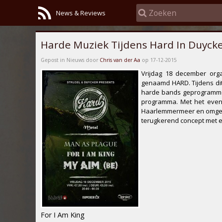
News & Reviews
Harde Muziek Tijdens Hard In Duyck
Gepost in Nieuws door
Chris van der Aa
op 17-12-2015
Vrijdag 18 december org
genaamd
HARD
. Tijdens 
harde bands geprogrammee
programma. Met het evene
Haarlemmermeer en omgevi
terugkerend concept met ee
For I Am King