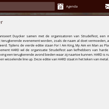
Agenda
er
aniseert
Duycker
samen met de organisatoren van
Strudelfest
, een 
dit terugkerende evenement worden, zoals de naam al doet vermoeden, 
rd. Tijdens de vierde editie staan
For I Am King
,
My Aim
en
Man as Pl
ment HARD wil de organisatie Strudelfest aan liefhebbers van harde 
ng een terugkerende avond bieden waar zij naartoe kunnen. HARD is na
n wisselende line up. Deze editie van HARD staat in het teken van metal.