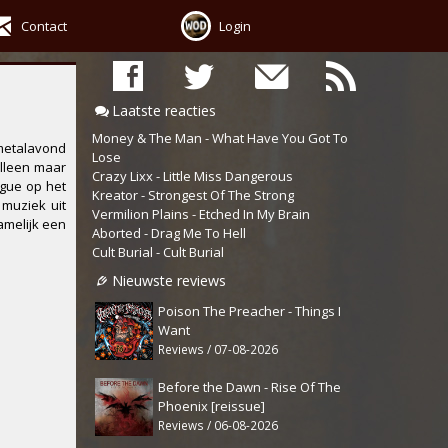
Contact
Login
Laatste reacties
Money & The Man - What Have You Got To
metalavond
Lose
alleen maar
Crazy Lixx - Little Miss Dangerous
ague
op het
Kreator - Strongest Of The Strong
muziek uit
Vermilion Plains - Etched In My Brain
melijk een
Aborted - Drag Me To Hell
Cult Burial - Cult Burial
Nieuwste reviews
Poison The Preacher - Things I
Want
Reviews / 07-08-2026
Before the Dawn - Rise Of The
Phoenix [reissue]
Reviews / 06-08-2026