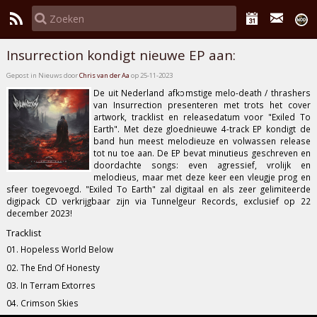
Insurrection kondigt nieuwe EP aan:
Gepost in Nieuws door
Chris van der Aa
op 25-11-2023
De uit Nederland afkomstige melo-death / thrashers
van
Insurrection
presenteren met trots het cover
artwork, tracklist en releasedatum voor
"Exiled To
Earth"
. Met deze gloednieuwe 4-track EP kondigt de
band hun meest melodieuze en volwassen release
tot nu toe aan. De EP bevat minutieus geschreven en
doordachte songs: even agressief, vrolijk en
melodieus, maar met deze keer een vleugje prog en
sfeer toegevoegd.
"Exiled To Earth"
zal digitaal en als zeer gelimiteerde
digipack CD verkrijgbaar zijn via Tunnelgeur Records, exclusief op 22
december 2023!
Tracklist
01. Hopeless World Below
02. The End Of Honesty
03. In Terram Extorres
04. Crimson Skies