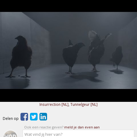
Insurrection [NL]
,
Tunnelgeur [NL]
Delen op
Ook een reactie geven?
meld je dan even aan