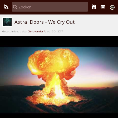
Astral Doors - We Cry Out
Gepost in Media door
Chris van der Aa
op 19-04-2017