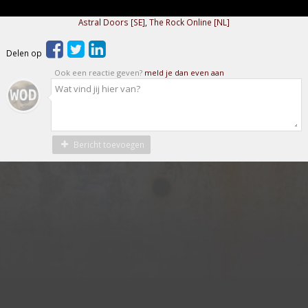
Astral Doors [SE]
,
The Rock Online [NL]
Delen op
Ook een reactie geven?
meld je dan even aan
Bericht toevoegen