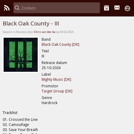
Black Oak County - III
Gepost in Reviews door
Chris van der Aa
op 03-02-2025
Band
Black Oak County [DK]
Titel
III
Release datum
25-10-2024
Label
Mighty Music [DK]
Promotor
Target Group [DK]
Genre
Hardrock
Tracklist
01. Crossed the Line
02. Camouflage
03. Save Your Breath