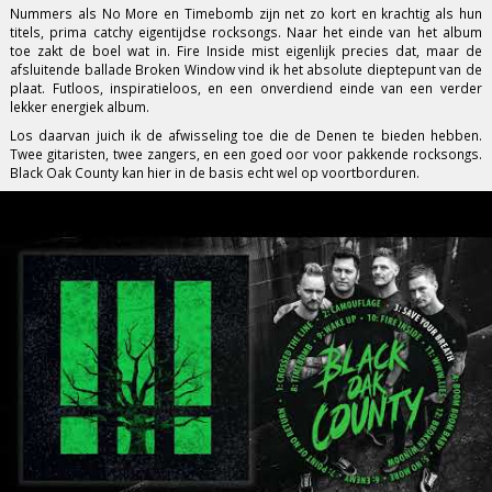
Nummers als No More en Timebomb zijn net zo kort en krachtig als hun
titels, prima catchy eigentijdse rocksongs. Naar het einde van het album
toe zakt de boel wat in. Fire Inside mist eigenlijk precies dat, maar de
afsluitende ballade Broken Window vind ik het absolute dieptepunt van de
plaat. Futloos, inspiratieloos, en een onverdiend einde van een verder
lekker energiek album.
Los daarvan juich ik de afwisseling toe die de Denen te bieden hebben.
Twee gitaristen, twee zangers, en een goed oor voor pakkende rocksongs.
Black Oak County kan hier in de basis echt wel op voortborduren.