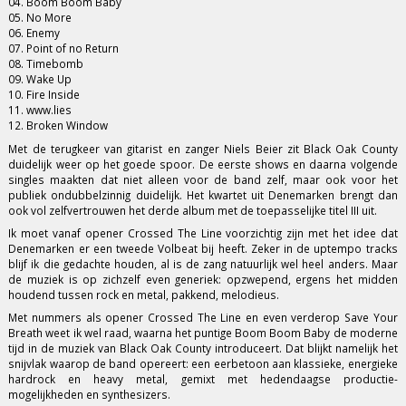
04. Boom Boom Baby
05. No More
06. Enemy
07. Point of no Return
08. Timebomb
09. Wake Up
10. Fire Inside
11. www.lies
12. Broken Window
Met de terugkeer van gitarist en zanger Niels Beier zit Black Oak County
duidelijk weer op het goede spoor. De eerste shows en daarna volgende
singles maakten dat niet alleen voor de band zelf, maar ook voor het
publiek ondubbelzinnig duidelijk. Het kwartet uit Denemarken brengt dan
ook vol zelfvertrouwen het derde album met de toepasselijke titel III uit.
Ik moet vanaf opener Crossed The Line voorzichtig zijn met het idee dat
Denemarken er een tweede Volbeat bij heeft. Zeker in de uptempo tracks
blijf ik die gedachte houden, al is de zang natuurlijk wel heel anders. Maar
de muziek is op zichzelf even generiek: opzwepend, ergens het midden
houdend tussen rock en metal, pakkend, melodieus.
Met nummers als opener Crossed The Line en even verderop Save Your
Breath weet ik wel raad, waarna het puntige Boom Boom Baby de moderne
tijd in de muziek van Black Oak County introduceert. Dat blijkt namelijk het
snijvlak waarop de band opereert: een eerbetoon aan klassieke, energieke
hardrock en heavy metal, gemixt met hedendaagse productie-
mogelijkheden en synthesizers.