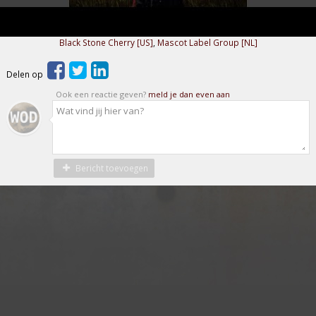
Black Stone Cherry [US]
,
Mascot Label Group [NL]
Delen op
Ook een reactie geven?
meld je dan even aan
Bericht toevoegen