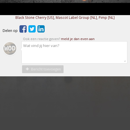
Black Stone Cherry [US]
,
Mascot Label Group [NL]
,
Pimp [NL]
Delen op
Ook een reactie geven?
meld je dan even aan
Bericht toevoegen