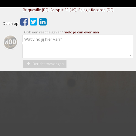
Briqueville [BE]
,
Earsplit PR [US]
,
Pelagic Records [DE]
Delen op
Ook een reactie geven?
meld je dan even aan
Bericht toevoegen