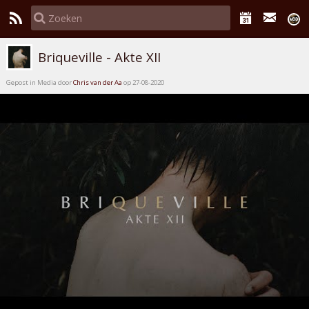
Briqueville - Akte XII
Gepost in Media door
Chris van der Aa
op 27-08-2020