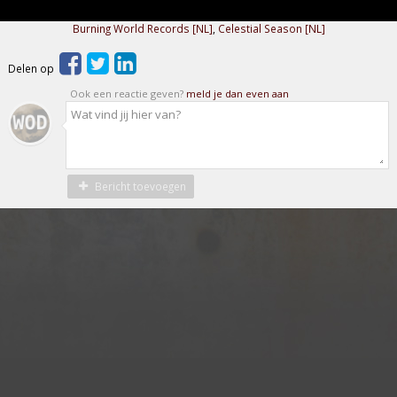
Burning World Records [NL]
,
Celestial Season [NL]
Delen op
Ook een reactie geven?
meld je dan even aan
Bericht toevoegen