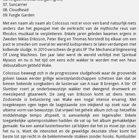
07. Suncarrier
08. Cloudhead
09. Fungle Garden
Met een naam als naam als Colossus rest er voor een band natuurlijk niets
anders dan het gepeupel met de oerkracht van de mythische reus van
Rhodos muzikaal te verpletteren. Enkele jaren geleden kwamen ergens in
Zweden Niklas Eriksson, Peter Berg en Thomas Norstedt bij elkaar om een
pact te smeden om overal ter wereld luidsprekers te laten verdampen met
kolkende sludge. In 2010 verscheen de gratis EP The Mechanical Engineering
Of Living Machines. Een jaar later werd de wereld verblijd met Spiritual
Myiasis en nu is het tijd om eens echt wakker te worden met een heus
debuutalbum getiteld Wake.
Colossus beweegt zich in de progressieve sludgehoek waar de groovende
golven lawaai eerder grillige woestijnlandschappen schetsen dan dat ze
binnen bekende songkaders de luisteraar van A naar B brengen. A Stir Of
Slumber roert je onderbewustzijn wakker met dwingend drumwerk en
meeslepend gitaarwerk. De zang van Eriksson komt uit diens tenen.
Zodoende is beluistering van Wake een nogal intense ervaring. Met
toegeknepen ogen tegen de laagstaande zon inkijkend op zoek naar de
ultieme vorm van bewustzijn. Dat vrijwel het gehele album zich op hetzelfde
middelmatige tempo afspeelt, is aanvankelijk een tegenvaller. Enkele
toegankelijke uptempostukken hadden de vat op het album gemakkelijker
gemaakt. Na een aantal luisterbeurten zal blijken dat het zo moet zijn zoals
het nu is. Want de intensiteit en de geweldige desolate sfeer komt het
beste tot zijn recht in de beklemmende stukken zonder hooks. Ruinbuilder