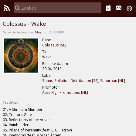
Colossus - Wake
Gepost in Reviews door
Edwynn
op 21-04-2013
Band
Colossus [SE]
Titel
Wake
Release datum
20-04-2013
Label
Sound Pollution Distribution [SE]
,
Suburban [NL]
Promotor
Aces High Promotions [NL]
Tracklist
01. A Stir from Slumber
02. Traitors Gate
03. Reflections of the Arcane
04. Ruinbuilder
05. Pillars of Perennity (feat. L. G. Petrov)
06. Kingdoms (feat. Morgan Ågren)