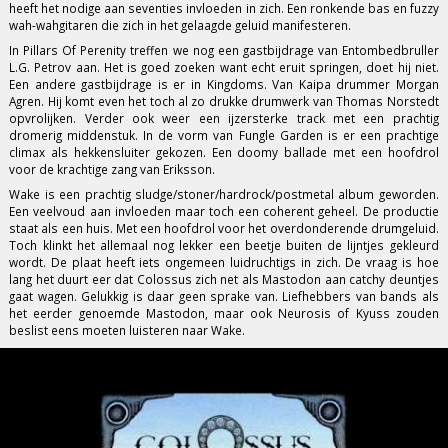
heeft het nodige aan seventies invloeden in zich. Een ronkende bas en fuzzy
wah-wahgitaren die zich in het gelaagde geluid manifesteren.
In Pillars Of Perenity treffen we nog een gastbijdrage van Entombedbruller
L.G. Petrov aan. Het is goed zoeken want echt eruit springen, doet hij niet.
Een andere gastbijdrage is er in Kingdoms. Van Kaipa drummer Morgan
Agren. Hij komt even het toch al zo drukke drumwerk van Thomas Norstedt
opvrolijken. Verder ook weer een ijzersterke track met een prachtig
dromerig middenstuk. In de vorm van Fungle Garden is er een prachtige
climax als hekkensluiter gekozen. Een doomy ballade met een hoofdrol
voor de krachtige zang van Eriksson.
Wake is een prachtig sludge/stoner/hardrock/postmetal album geworden.
Een veelvoud aan invloeden maar toch een coherent geheel. De productie
staat als een huis. Met een hoofdrol voor het overdonderende drumgeluid.
Toch klinkt het allemaal nog lekker een beetje buiten de lijntjes gekleurd
wordt. De plaat heeft iets ongemeen luidruchtigs in zich. De vraag is hoe
lang het duurt eer dat Colossus zich net als Mastodon aan catchy deuntjes
gaat wagen. Gelukkig is daar geen sprake van. Liefhebbers van bands als
het eerder genoemde Mastodon, maar ook Neurosis of Kyuss zouden
beslist eens moeten luisteren naar Wake.