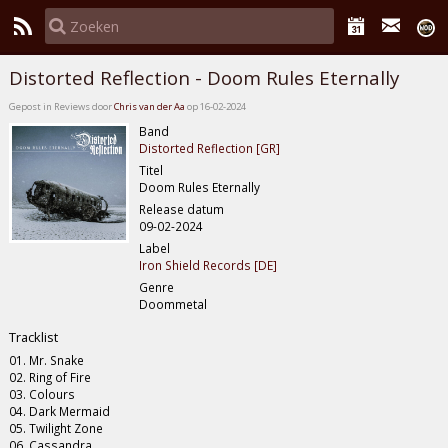
Distorted Reflection - Doom Rules Eternally
Gepost in Reviews door
Chris van der Aa
op 16-02-2024
Band
Distorted Reflection [GR]
Titel
Doom Rules Eternally
Release datum
09-02-2024
Label
Iron Shield Records [DE]
Genre
Doommetal
Tracklist
01. Mr. Snake
02. Ring of Fire
03. Colours
04. Dark Mermaid
05. Twilight Zone
06. Cassandra