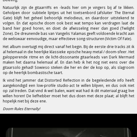
Natuurlijk zijn de gitaarriffs en -leads hier om je vingers bij af te likken.
Geholpen door subtiele lijntjes uit het toetsenbord (afsluiter The Eternal
Gate) blijft het geheel behoorlijk melodieus, en daardoor uitstekend te
volgen. En dat epische doom ook best wat tempo kan verdragen laat de
band hier goed horen, en doet de afwisseling meer dan goed (Twilight
Zone). De dreunende bas van Vangelis Yalamas geeft voldoende kracht aan
de weliswaar eenvoudige, maar effectieve song-structuren (Victim Of Fate).
Het album overtuigt mij direct vanaf het begin. Bij de eerste drie tracks zit ik
al helemaal in die heerlijke klassieke epische heavy metal / doom-sfeer. Het
galopperende ritme en de licht-dissonante gitaarleads van Dark Mermaid
maken het daarna helemaal af. En dan heb ik het nog niet eens over die
gitaarsolo gehad! Sowieso steken die her en der de kop op, als slagroom
op de heerlijk bombastische taart.
Ik vind het jammer dat Distorted Reflection in de begeleidende info heeft
aangekondigd een low-profile studio-act te willen blijven, en dus ook niet
op zal treden. Dat vind ik wel balen, want wat had ik dit materiaal graag live
willen horen! De liefhebber moet het dus doen met deze plaat; al blijft het
hopelijk niet bij deze ene.
Doom Rules Eternally!