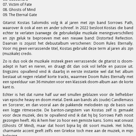
07. Victim of Fate
08. Ghosts of Mind
09. The Eternal Gate
Gitarist Kostas Salomidis volg ik al jaren met zijn band Sorrows Path,
waarover ik ook al een en ander schreef. In 2022 besloot Kostas die band
echter te verlaten (vanwege de gebruikelijke muzikale meningsverschillen)
en zijn geluk te beproeven met een nieuwe band: Distorted Reflection.
Daarvan is zojuist het debuutalbum verschenen: Doom Rules Eternally.
Voor mij geen verrassende titel, Kostas gebruikt deze term al jaren als zijn
(muzikale) credo.
Zo is dus ook de muzikale insteek geen verrassende: de gitarist is doom-
adept in hart en nieren, en draagt dit dan ook vol liefde en passie uit.
Enigszins opvallend vind ik daarbij in eerste instantie wel dat het album
bestaat uit negen relatief korte tracks, waarmee Doom Rules Eternally met
een speelduur van 36 minuten voor een klassiek doom-album aan de korte
kant is.
Echter is het dat ruime half uur wel smullen geblazen voor de liefhebber
van epische heavy en doom metal. Denk aan bands als (oude) Candlemass
en Sorcerer, en dan vooral aan de pakkende melodieën op de basis van
een logge ritmesectie. De bariton-zangstem van Kostas zelf is gemaakt
voor deze muziek, des te opvallend vind ik dat hij bij Sorrows Path nooit
gezongen heeft. Als ik hem hier zo hoor een gemiste kans. Soms wat onvast
(Ghosts Of Mind), maar dat hoort bijna bij dit soort muziek. Het lichte,
charmante accent geeft zelfs een Griekse toch mee aan de muziek, in mijn
beleving.