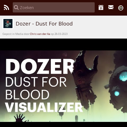
Dozer - Dust For Blood
Gepost in Media door
Chris van der Aa
op 28-03-2023