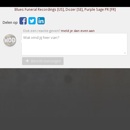
Blues Funeral Recordings [US]
,
Dozer [SE]
,
Purple Sage PR [FR]
Delen op
Ook een reactie geven?
meld je dan even aan
Bericht toevoegen