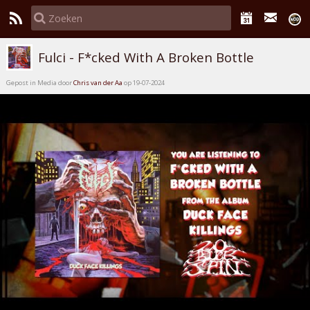
Fulci - F*cked With A Broken Bottle
Gepost in Media door
Chris van der Aa
op 19-07-2024