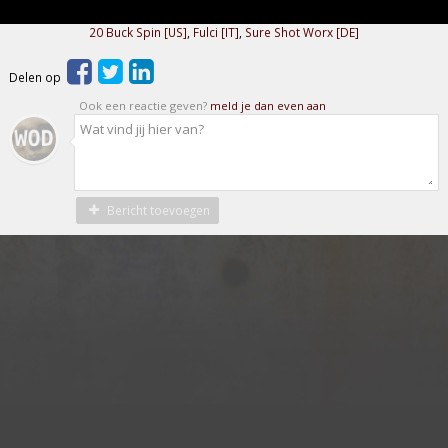
20 Buck Spin [US]
,
Fulci [IT]
,
Sure Shot Worx [DE]
Delen op
Ook een reactie geven?
meld je dan even aan
Bericht toevoegen