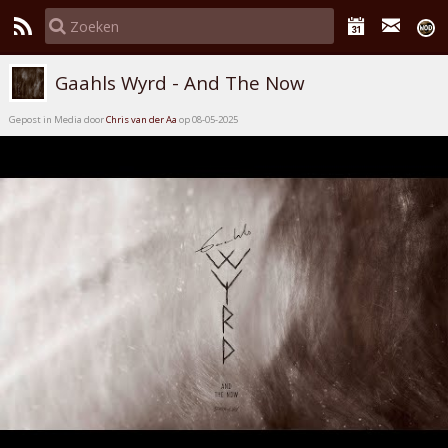
Gaahls Wyrd - And The Now
Gepost in Media door
Chris van der Aa
op 08-05-2025