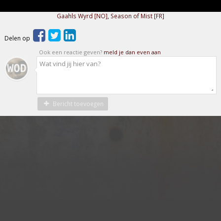
Gaahls Wyrd [NO]
,
Season of Mist [FR]
Delen op
Ook een reactie geven?
meld je dan even aan
Bericht toevoegen