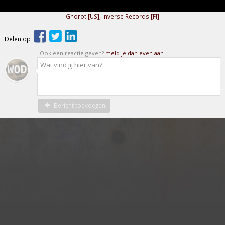
Ghorot [US]
,
Inverse Records [FI]
Delen op
Ook een reactie geven?
meld je dan even aan
Bericht toevoegen