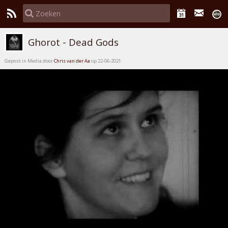
Ghorot - Dead Gods
Gepost in Media door
Chris van der Aa
op 22-06-2021