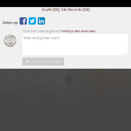
Goath [DE]
,
Ván Records [DE]
Delen op
Ook een reactie geven?
meld je dan even aan
Bericht toevoegen