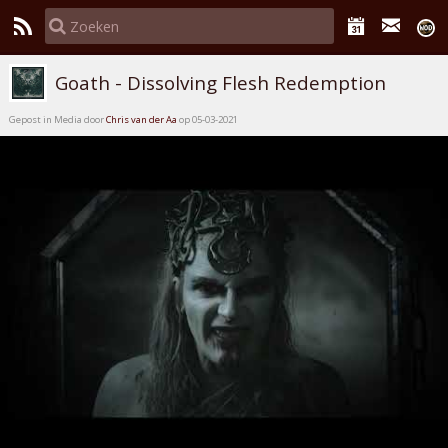
Goath - Dissolving Flesh Redemption
Gepost in Media door
Chris van der Aa
op 05-03-2021