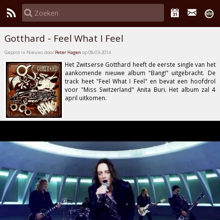
Gotthard - Feel What I Feel
Gepost in Nieuws door
Peter Hagen
op 08-03-2014
Het Zwitserse
Gotthard
heeft de eerste single van het
aankomende nieuwe album
"Bang!"
uitgebracht. De
track heet
"Feel What I Feel"
en bevat een hoofdrol
voor "Miss Switzerland"
Anita Buri
. Het album zal 4
april uitkomen.