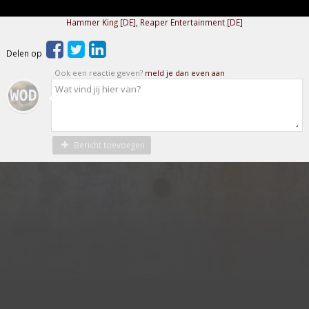
Hammer King [DE]
,
Reaper Entertainment [DE]
Delen op
Ook een reactie geven?
meld je dan even aan
Bericht toevoegen