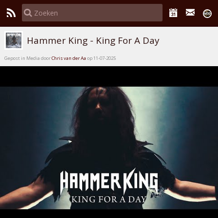
Hammer King - King For A Day
Gepost in Media door
Chris van der Aa
op 11-07-2025