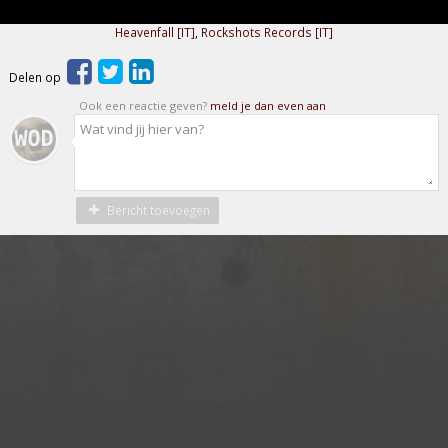
Heavenfall [IT]
,
Rockshots Records [IT]
Delen op
Ook een reactie geven?
meld je dan even aan
Bericht toevoegen