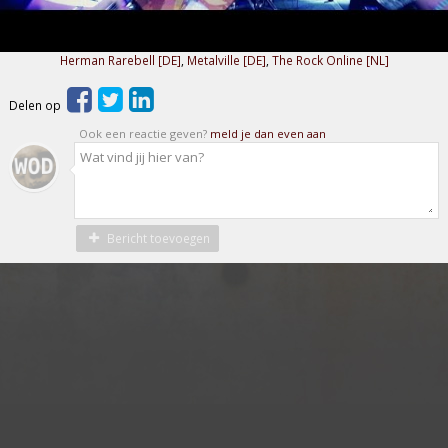
Herman Rarebell [DE]
,
Metalville [DE]
,
The Rock Online [NL]
Delen op
Ook een reactie geven?
meld je dan even aan
Bericht toevoegen