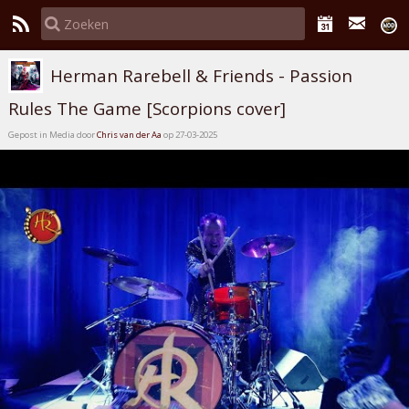
Herman Rarebell & Friends - Passion
Rules The Game [Scorpions cover]
Gepost in Media door
Chris van der Aa
op 27-03-2025