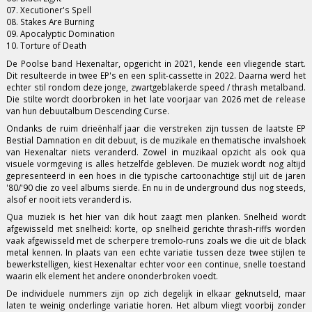
07. Xecutioner's Spell
08. Stakes Are Burning
09. Apocalyptic Domination
10. Torture of Death
De Poolse band Hexenaltar, opgericht in 2021, kende een vliegende start.
Dit resulteerde in twee EP's en een split-cassette in 2022. Daarna werd het
echter stil rondom deze jonge, zwartgeblakerde speed / thrash metalband.
Die stilte wordt doorbroken in het late voorjaar van 2026 met de release
van hun debuutalbum Descending Curse.
Ondanks de ruim drieënhalf jaar die verstreken zijn tussen de laatste EP
Bestial Damnation en dit debuut, is de muzikale en thematische invalshoek
van Hexenaltar niets veranderd. Zowel in muzikaal opzicht als ook qua
visuele vormgeving is alles hetzelfde gebleven. De muziek wordt nog altijd
gepresenteerd in een hoes in die typische cartoonachtige stijl uit de jaren
'80/'90 die zo veel albums sierde. En nu in de underground dus nog steeds,
alsof er nooit iets veranderd is.
Qua muziek is het hier van dik hout zaagt men planken. Snelheid wordt
afgewisseld met snelheid: korte, op snelheid gerichte thrash-riffs worden
vaak afgewisseld met de scherpere tremolo-runs zoals we die uit de black
metal kennen. In plaats van een echte variatie tussen deze twee stijlen te
bewerkstelligen, kiest Hexenaltar echter voor een continue, snelle toestand
waarin elk element het andere ononderbroken voedt.
De individuele nummers zijn op zich degelijk in elkaar geknutseld, maar
laten te weinig onderlinge variatie horen. Het album vliegt voorbij zonder