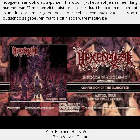
hoogte- maar ook diepte-punten. Hierdoor lijkt het alsof je naar één lang
nummer van 27 minuten zit te luisteren. Langer duurt het album niet, en dat
is in dit geval maar goed ook. Toch heb ik een zwak voor dit soort
oudschoolse gebeuren, want is dit niet de ware metal-vibe!
Marc Butcher - Bass, Vocals
Black Varan - Guitar