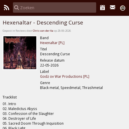
Hexenaltar - Descending Curse
Gepost in Reviews door
Chris van der Aa
op 28-06-2026
Band
Hexenaltar [PL]
Titel
Descending Curse
Release datum
22-05-2026
Label
Godz ov War Productions [PL]
Genre
Black metal, Speedmetal, Thrashmetal
Tracklist
01. Intro
02. Maledictus Abyss
03. Confession of the Slaughter
04. Destroyer of Life
05. Sacred Doom Through Inquisition
06. Black Light