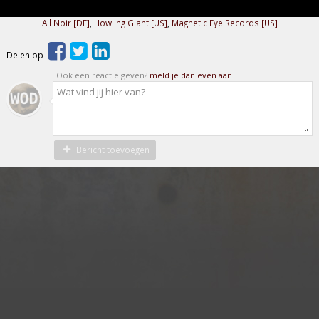
All Noir [DE]
,
Howling Giant [US]
,
Magnetic Eye Records [US]
Delen op
Ook een reactie geven?
meld je dan even aan
Bericht toevoegen