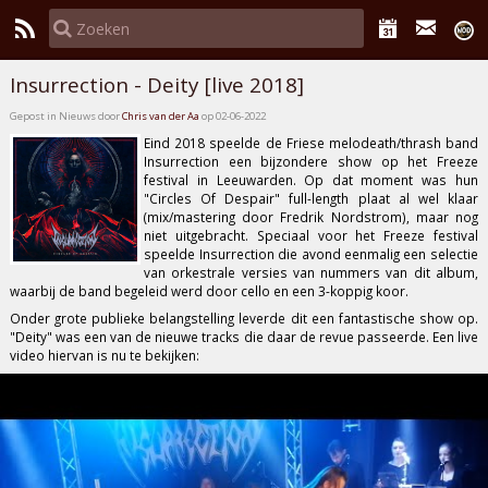
Insurrection - Deity [live 2018]
Gepost in Nieuws door
Chris van der Aa
op 02-06-2022
Eind 2018 speelde de Friese melodeath/thrash band
Insurrection een bijzondere show op het Freeze
festival in Leeuwarden. Op dat moment was hun
"Circles Of Despair"
full-length plaat al wel klaar
(mix/mastering door Fredrik Nordstrom), maar nog
niet uitgebracht. Speciaal voor het Freeze festival
speelde Insurrection die avond eenmalig een selectie
van orkestrale versies van nummers van dit album,
waarbij de band begeleid werd door cello en een 3-koppig koor.
Onder grote publieke belangstelling leverde dit een fantastische show op.
"Deity"
was een van de nieuwe tracks die daar de revue passeerde. Een live
video hiervan is nu te bekijken: