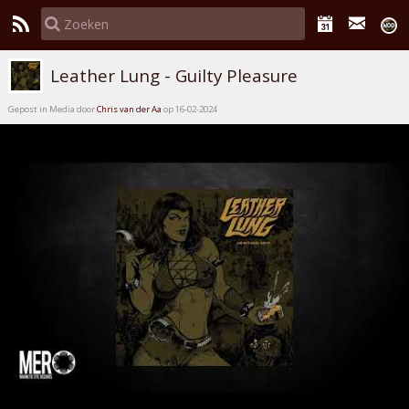
Leather Lung - Guilty Pleasure
Gepost in Media door
Chris van der Aa
op 16-02-2024