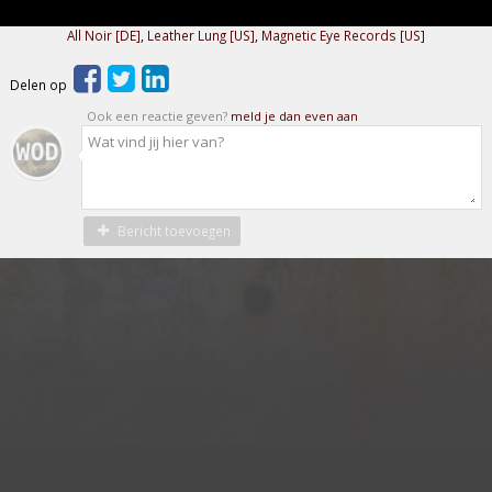
All Noir [DE]
,
Leather Lung [US]
,
Magnetic Eye Records [US]
Delen op
Ook een reactie geven?
meld je dan even aan
Bericht toevoegen