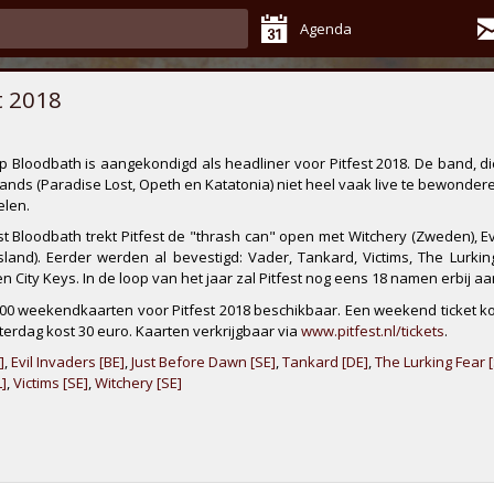
Agenda
t 2018
ep
Bloodbath
is aangekondigd als headliner voor
Pitfest 2018
. De band, 
bands (Paradise Lost, Opeth en Katatonia) niet heel vaak live te bewonderen
elen.
aast Bloodbath trekt Pitfest de "thrash can" open met
Witchery
(Zweden),
E
sland). Eerder werden al bevestigd:
Vader
,
Tankard
,
Victims
,
The Lurkin
en
City Keys
. In de loop van het jaar zal Pitfest nog eens 18 namen erbij a
 900 weekendkaarten voor Pitfest 2018 beschikbaar. Een weekend ticket ko
terdag kost 30 euro. Kaarten verkrijgbaar via
www.pitfest.nl/tickets
.
]
,
Evil Invaders [BE]
,
Just Before Dawn [SE]
,
Tankard [DE]
,
The Lurking Fear [
]
,
Victims [SE]
,
Witchery [SE]