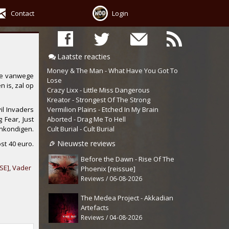
Contact
Login
Laatste reacties
Money & The Man - What Have You Got To
die vanwege
Lose
 is, zal op
Crazy Lixx - Little Miss Dangerous
Kreator - Strongest Of The Strong
Vermilion Plains - Etched In My Brain
vil Invaders
Aborted - Drag Me To Hell
g Fear
,
Just
Cult Burial - Cult Burial
ankondigen.
Nieuwste reviews
st 40 euro.
Before the Dawn - Rise Of The
SE]
,
Vader
Phoenix [reissue]
Reviews / 06-08-2026
The Medea Project - Akkadian
Artefacts
Reviews / 04-08-2026