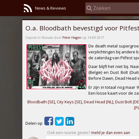
News & Reviews
O.a. Bloodbath bevestigd voor Pitfes
Gepost in Nieuws door
Peter Hagen
op 14-09-2017
De death metal supergro
verplichtingen bij andere 
de zaterdag van Pitfest sp
Daar blijft het niet bij. N
(België) en
Dust Bolt
(Duit
Before Dawn
,
Dead Head
Er zijn in totaal nog maar
Een losse kaart voor de za
Bloodbath [SE]
,
City Keys [SE]
,
Dead Head [NL]
,
Dust Bolt [DE
[PL
Delen op
Ook een reactie geven?
meld je dan even aan