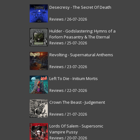
Desecresy - The Secret Of Death
Reviews / 26-07-2026
Hulder - Godslastering: Hymns of a
Forlorn Peasantry & The Eternal
Fanfare [reissue]
Reviews / 25-07-2026
Revolting - Supernatural Anthems
Reviews / 23-07-2026
Left To Die - Initium Mortis
Reviews / 22-07-2026
Crown The Beast - Judgement
Reviews / 21-07-2026
Lords Of Salem - Supersonic
Vampire Pussy
Reviews / 20-07-2026