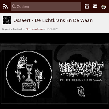
Ossaert - De Lichtkrans En De Waan
Gepost in Media door
Chris van der Aa
op 15-02-2023