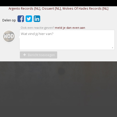
Argento Records [NL]
,
Ossaert [NL]
,
Wolves Of Hades Records [NL]
Delen op
Ook een reactie geven?
meld je dan even aan
Bericht toevoegen